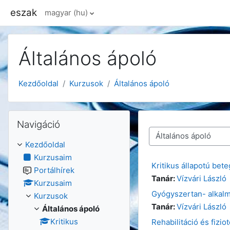
Tovább a fő tartalomhoz
eszak
magyar ‎(hu)‎
Általános ápoló
Kezdőoldal
Kurzusok
Általános ápoló
Navigáció kihagyása
Navigáció
Kurzuskategóriák
Kezdőoldal
Kurzusaim
Kritikus állapotú bete
Portálhírek
Tanár:
Vízvári László
Kurzusaim
Gyógyszertan- alkalm
Kurzusok
Tanár:
Vízvári László
Általános ápoló
Kritikus
Rehabilitáció és fizio