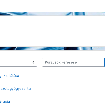
Kurzusok keresése
gek ellátása
azott gyógyszertan
terápia