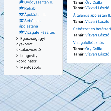
Gyógyszertan II.
Tanár:
Őry Csilla
Tanár:
Vízvári László
Rehab
Ápolástan II.
Általános ápolástan II.
Sebészet
Tanár:
Vízvári László
ápolástana
Sebészet és határter
Vizsgafelkészítés
Tanár:
Vízvári László
Egészségügyi
Vizsgafelkészítés
gyakorlati
Tanár:
Őry Csilla
oktatásvezető
Tanár:
Vízvári László
Longevity
koordinátor
Mentőápoló