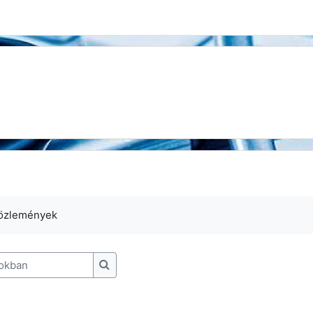
közlemények
kban
Keresés a fórumokban