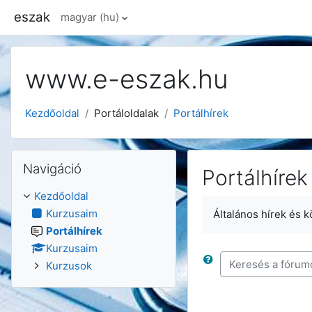
Tovább a fő tartalomhoz
eszak
magyar ‎(hu)‎
www.e-eszak.hu
Kezdőoldal
Portáloldalak
Portálhírek
Navigáció kihagyása
Navigáció
Portálhírek
Kezdőoldal
Kurzusaim
Általános hírek és 
Portálhírek
Kurzusaim
Kurzusok
Keresés a fórumo